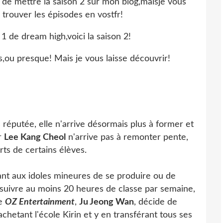
e mettre la saison 2 sur mon blog,maisje vous
 trouver les épisodes en vostfr!
1 de dream high,voici la saison 2!
ou presque! Mais je vous laisse découvrir!
 réputée, elle n'arrive désormais plus à former et
r
Lee Kang Cheol
n'arrive pas à remonter pente,
rts de certains élèves.
isant aux idoles mineures de se produire ou de
à suivre au moins 20 heures de classe par semaine,
ce
OZ Entertainment
,
Ju Jeong Wan
, décide de
rachetant l'école Kirin et y en transférant tous ses