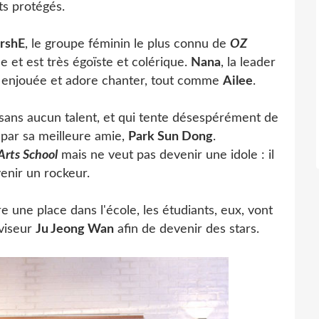
ts protégés.
rshE
, le groupe féminin le plus connu de
OZ
ce et est très égoïste et colérique.
Nana
, la leader
re enjouée et adore chanter, tout comme
Ailee
.
sans aucun talent, et qui tente désespérément de
 par sa meilleure amie,
Park Sun Dong
.
 Arts School
mais ne veut pas devenir une idole : il
enir un rockeur.
re une place dans l'école, les étudiants, eux, vont
oviseur
Ju Jeong Wan
afin de devenir des stars.