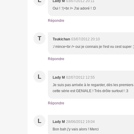
Lady M
03/07/2012 20:11
Oui ! :'(<br /> J'ai adoré ! :D
Répondre
T
Tsukichan
03/07/2012 20:10
:/ mince<br /> oui je connais je l'est vu cest super :
Répondre
L
Lady M
02/07/2012 12:55
Je suis pas arrivée à le regarder, dès les premiers 
cette série est GENIALE ! Très drôle surtout ! :3
Répondre
L
Lady M
28/06/2012 19:04
Bon bah j'y vais alors ! Merci