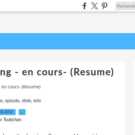
ng - en cours- (Resume)
- en cours- (Resume)
,
,
,
le
episode
idole
kirin
06.2012
…
r Tsukichan