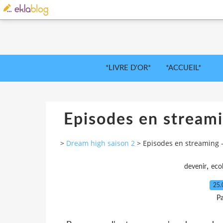
*LIVRE D'OR*
*ACCUEIL*
Episodes en streami
>
Dream high saison 2
>
Episodes en streaming 
,
devenir
eco
25.
Pa