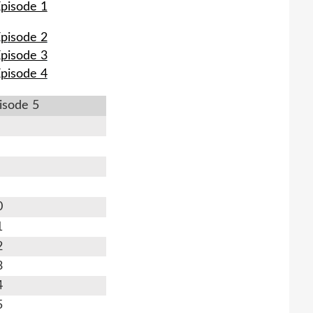
pisode 1
Ep
isode 2
pisode 3
pisode 4
isode 5
0
1
2
3
4
5