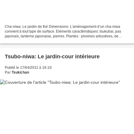
Cha-niwa: Le jardin de thé Dimensions: L’aménagement d’un cha-niwa
convient à tout type de surface. Eléments caractéristiques: tsukubai, pas
japonais, lanterne japonaise, pierres. Plantes : pivoines arbustives, de
rhododendrons, iris, Nandina domestica,...
Tsubo-niwa: Le jardin-cour intérieure
Publié le 17/04/2011 à 16:10
Par
Tsukichan