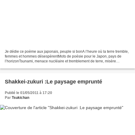
Je dédie ce poème aux japonais, peuple si bonA l’heure où la terre tremble,
femmes et hommes désespèrentMots de poésie pour le Japon, pays de
l’horizonTsunami, menace nucléaire et tremblement de terre, misère
Japonais et japonaises unis dans la souffrance...
Shakkei-zukuri :Le paysage emprunté
Publié le 01/05/2011 à 17:20
Par
Tsukichan