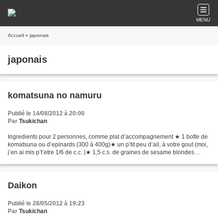
MENU
Accueil
» japonais
japonais
komatsuna no namuru
Publié le 14/08/2012 à 20:00
Par
Tsukichan
Ingredients pour 2 personnes, comme plat d’accompagnement ★ 1 botte de
komatsuna ou d’epinards (300 à 400g)★ un p’tit peu d’ail, à votre gout (moi,
j’en ai mis p’t’etre 1/6 de c.c. )★ 1,5 c.s. de graines de sesame blondes
grillees★ 1 c.s. de sauce de...
Daikon
Publié le 28/05/2012 à 19:23
Par
Tsukichan