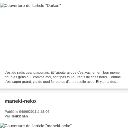
c'est du radis geant japonais. Et j'ajouterai que c'est vachement bon meme
pour les gens qui, comme moi, sont pas fou du radis de chez nous. Comme
c'est super grand, y a de quoi faire plus d'une recette avec. Et y en a des
tonnes, de recettes! Toutes...
maneki-neko
Publié le 04/06/2011 à 18:06
Par
Tsukichan