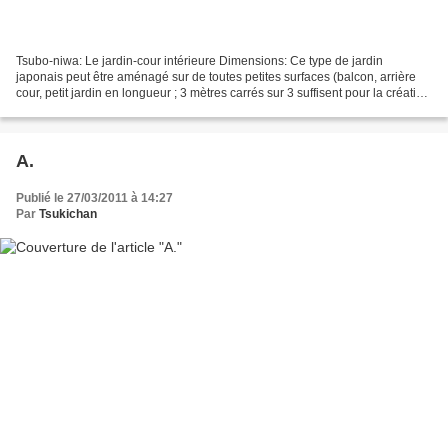
Tsubo-niwa: Le jardin-cour intérieure Dimensions: Ce type de jardin
japonais peut être aménagé sur de toutes petites surfaces (balcon, arrière
cour, petit jardin en longueur ; 3 mètres carrés sur 3 suffisent pour la création
de ce jardin japonais. Eléments...
A.
Publié le 27/03/2011 à 14:27
Par
Tsukichan