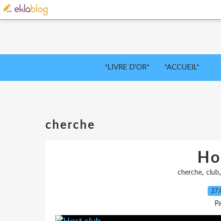
*LIVRE D'OR*
*ACCUEIL*
cherche
Ho
,
cherche
club
27.
Pa