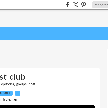
st club
,
,
,
episodes
groupe
host
07.2011
…
r Tsukichan