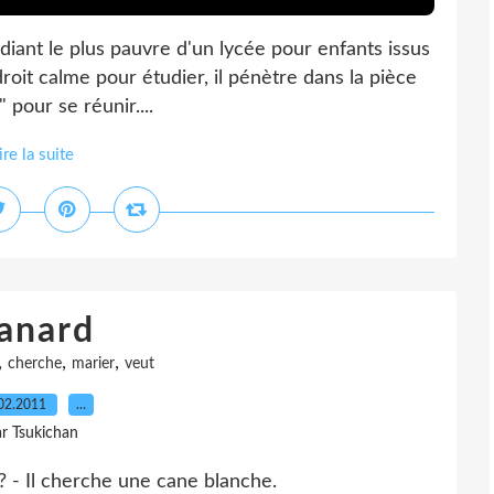
udiant le plus pauvre d'un lycée pour enfants issus
droit calme pour étudier, il pénètre dans la pièce
 pour se réunir....
ire la suite
anard
,
,
,
cherche
marier
veut
02.2011
…
r Tsukichan
 ? - Il cherche une cane blanche.